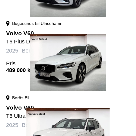
Bogesunds Bil Ulricehamn
Volvo V60
T6 Plus Dark Edition
2025
Bensin+El
Automat
4729 mil
Pris
489 000
kr
Borås Bil
Volvo V60
T6 Ultra Dark
2025
Bensin+El
Automat
5514 mil