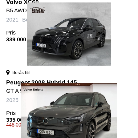
Volvo XC60
B5 AWD Bensin Momentum Advanced Edt
2021
Bensin
Automat
10954 mil
Pris
339 000
kr
Borås Bil
Peugeot 3008 Hybrid 145
GT A 5-d SUV
2025
Bensin+El
Automat
744 mil
Pris
335 000
kr
448 000
kr