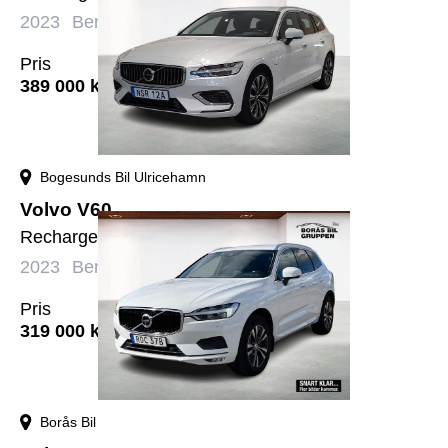
2023
Bensin+El
Automat
11655 mil
Pris
389 000
kr
Bogesunds Bil Ulricehamn
Volvo V60
Recharge T6 Core Edition
2023
Bensin+El
Automat
12740 mil
Pris
319 000
kr
Borås Bil