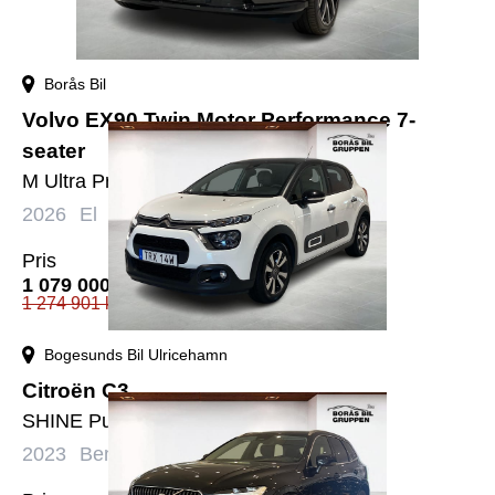
Borås Bil
Volvo EX90 Twin Motor Performance 7-
seater
M Ultra Pro Edt 7s - Demobil
2026
El
Automat
50 mil
Pris
1 079 000
kr
1 274 901
kr
Bogesunds Bil Ulricehamn
Citroën C3
SHINE Pure Tech 82 5-d
2023
Bensin
Manuell
3000 mil