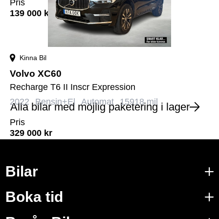
Pris
139 000
kr
Kinna Bil
Volvo XC60
Recharge T6 II Inscr Expression
2022
Bensin+El
Automat
15918 mil
Alla bilar med möjlig paketering i lager
Pris
329 000
kr
Bilar
Boka tid