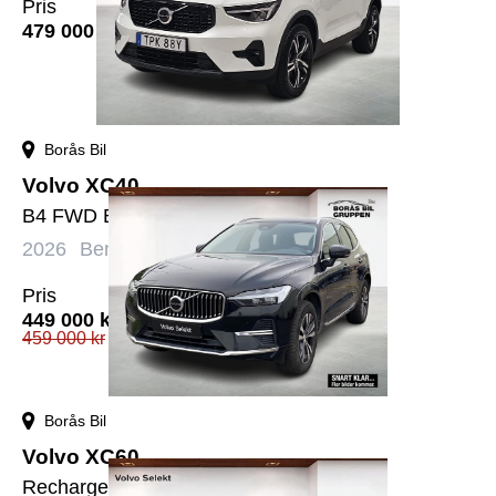
Pris
479 000
kr
Borås Bil
Volvo XC40
B4 FWD Bensin Plus Dark
2026
Bensin
Automat
1556 mil
Pris
449 000
kr
459 000
kr
Borås Bil
Volvo XC60
Recharge T6 Core Edition