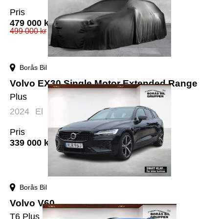
Pris
479 000
kr
499 000
kr
Borås Bil
Volvo EX30 Single Motor Extended Range
Plus
2024
El
Automat
4076 mil
Pris
339 000
kr
Borås Bil
Volvo V60
T6 Plus Dark Edition