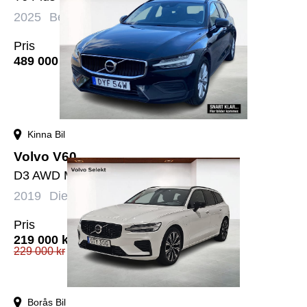
2025
Bensin+El
Automat
4609 mil
Pris
489 000
kr
Kinna Bil
Volvo V60
D3 AWD Momentum Edition
2019
Diesel
Automat
19471 mil
Pris
219 000
kr
229 000
kr
Borås Bil