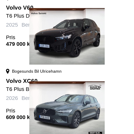
Volvo V60
T6 Plus Dark Edition
2025
Bensin+El
Automat
3999 mil
Pris
479 000
kr
Bogesunds Bil Ulricehamn
Volvo XC60
T6 Plus Black Nordic Edition
2026
Bensin+El
Automat
2674 mil
Pris
609 000
kr