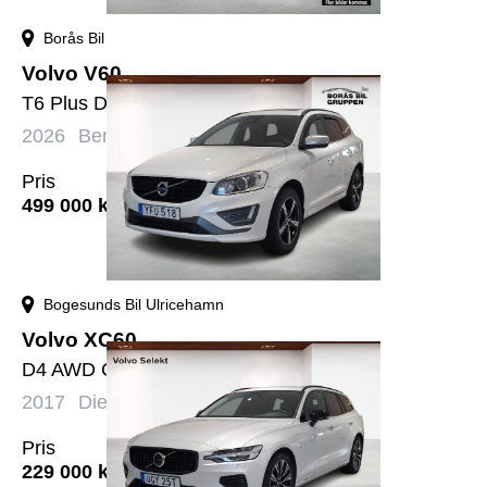
Borås Bil
Volvo V60
T6 Plus Dark Nordic Edition
2026
Bensin+El
Automat
2138 mil
Pris
499 000
kr
Bogesunds Bil Ulricehamn
Volvo XC60
D4 AWD Classic R-Design
2017
Diesel
Automat
15555 mil
Pris
229 000
kr