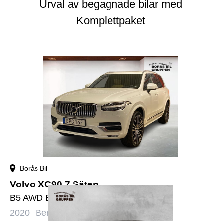
Urval av begagnade bilar med
Komplettpaket
Borås Bil
Volvo XC90 7 Säten
B5 AWD Bensin Inscription 7-säten
2020
Bensin
Automat
12126 mil