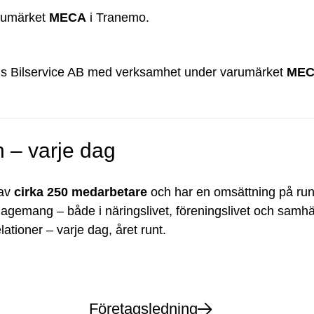
rumärket
MECA
i Tranemo.
gs Bilservice AB med verksamhet under varumärket
ME
n – varje dag
 av
cirka 250 medarbetare
och har en omsättning på ru
gagemang – både i näringslivet, föreningslivet och samhälle
lationer – varje dag, året runt.
Företagsledning