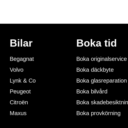
Karriär
Vår 
Bilar
Boka tid
Se våra lediga tjänster
Läs m
Begagnat
Boka originalservice
Volvo
Boka däckbyte
Lynk & Co
Boka glasreparation
Peugeot
Boka bilvård
Citroën
Boka skadebesiktni
Maxus
Boka provkörning