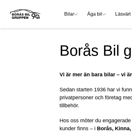
Bilar
Äga bil
Läsvärt
Borås Bil 
Vi är mer än bara bilar – vi ä
Sedan starten 1936 har vi funni
privatpersoner och företag med 
tillbehör.
Hos oss möter du engagerade män
kunder finns – i
Borås, Kinna,