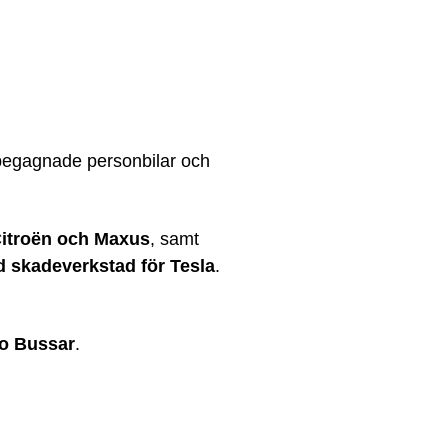
 begagnade personbilar och
Citroën och Maxus
, samt
d skadeverkstad för Tesla
.
o Bussar
.