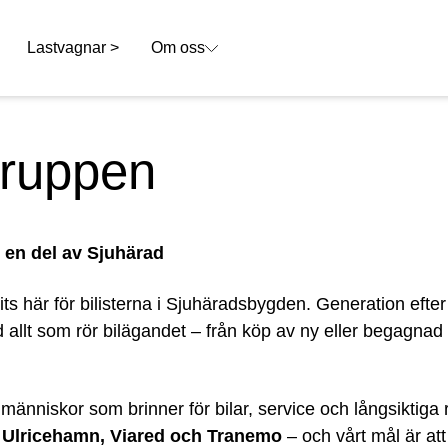
Lastvagnar >
Om oss
gruppen
r en del av Sjuhärad
ts här för bilisterna i Sjuhäradsbygden. Generation efter
allt som rör bilägandet – från köp av ny eller begagnad bi
niskor som brinner för bilar, service och långsiktiga re
 Ulricehamn, Viared och Tranemo
– och vårt mål är att