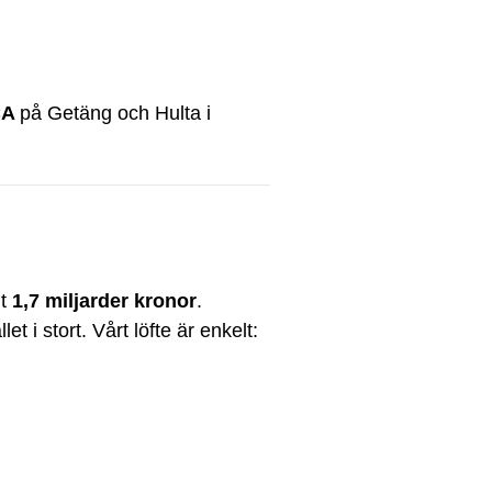
CA
på Getäng och Hulta i
nt
1,7 miljarder kronor
.
t i stort. Vårt löfte är enkelt: