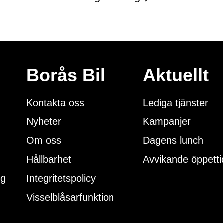
historia
Sponsring
Borås Bil
Aktuellt
er
Läs mer
Kontakta oss
Lediga tjänster
Nyheter
Kampanjer
Om oss
Dagens lunch
Hållbarhet
Avvikande öppetti
ng
Integritetspolicy
Visselblåsarfunktion